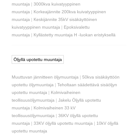
muuntaja
|
3000kva kuivatyyppinen
muuntaja
|
Korkeajännite 200kva kuivatyyppinen
muuntaja
|
Keskijännite 35kV sisäkäyttöinen
kuivatyyppinen muuntaja
|
Epoksivalettu
muuntaja
|
Kyllästetty muuntaja H -luokan eristyksellä
Öljyllä upotettu muuntaja
Muuttuvan jännitteen öljymuuntaja
|
50kva sisäkäyttöön
upotettu öljymuuntaja
|
Teholtaan säädettävä sisäöljyn
upotettu muuntaja
|
Kolmivaiheinen
teollisuusöljymuuntaja
|
Jakelu Öljyllä upotettu
muuntaja
|
Kolmivaiheinen 33 kV
teollisuusöljymuuntaja
|
36KV öljyllä upotettu
muuntaja
|
33KV öljyllä upotettu muuntaja
|
10kV öljyllä
upotettu muuntaja