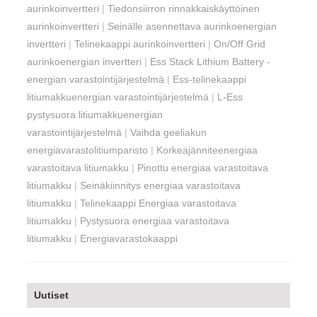
aurinkoinvertteri
|
Tiedonsiirron rinnakkaiskäyttöinen
aurinkoinvertteri
|
Seinälle asennettava aurinkoenergian
invertteri
|
Telinekaappi aurinkoinvertteri
|
On/Off Grid
aurinkoenergian invertteri
|
Ess Stack Lithium Battery -
energian varastointijärjestelmä
|
Ess-telinekaappi
litiumakkuenergian varastointijärjestelmä
|
L-Ess
pystysuora litiumakkuenergian
varastointijärjestelmä
|
Vaihda geeliakun
energiavarastolitiumparisto
|
Korkeajänniteenergiaa
varastoitava litiumakku
|
Pinottu energiaa varastoitava
litiumakku
|
Seinäkiinnitys energiaa varastoitava
litiumakku
|
Telinekaappi Energiaa varastoitava
litiumakku
|
Pystysuora energiaa varastoitava
litiumakku
|
Energiavarastokaappi
Uutiset