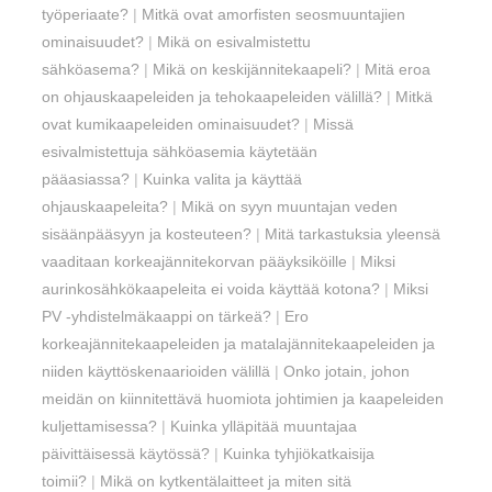
työperiaate?
|
Mitkä ovat amorfisten seosmuuntajien
ominaisuudet?
|
Mikä on esivalmistettu
sähköasema?
|
Mikä on keskijännitekaapeli?
|
Mitä eroa
on ohjauskaapeleiden ja tehokaapeleiden välillä?
|
Mitkä
ovat kumikaapeleiden ominaisuudet?
|
Missä
esivalmistettuja sähköasemia käytetään
pääasiassa?
|
Kuinka valita ja käyttää
ohjauskaapeleita?
|
Mikä on syyn muuntajan veden
sisäänpääsyyn ja kosteuteen?
|
Mitä tarkastuksia yleensä
vaaditaan korkeajännitekorvan pääyksiköille
|
Miksi
aurinkosähkökaapeleita ei voida käyttää kotona?
|
Miksi
PV -yhdistelmäkaappi on tärkeä?
|
Ero
korkeajännitekaapeleiden ja matalajännitekaapeleiden ja
niiden käyttöskenaarioiden välillä
|
Onko jotain, johon
meidän on kiinnitettävä huomiota johtimien ja kaapeleiden
kuljettamisessa?
|
Kuinka ylläpitää muuntajaa
päivittäisessä käytössä?
|
Kuinka tyhjiökatkaisija
toimii?
|
Mikä on kytkentälaitteet ja miten sitä