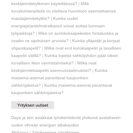
keskijännitekytkimen käytettäessä?
|
Mitä
turvatoimenpiteitä on otettava huomioon asennettaessa
matalajännitekytkin?
|
Kuinka uudet
energiajärjestelmäratkaisut voivat auttaa luomaan
työpaikkoja?
|
Mikä on aurinkokaapeleiden hintaluokka ja
ovatko ne sijoituksen arvoisia?
|
Kuinka ylläpidät ja korjaat
ohjauskaapelit?
|
Mitkä ovat erot kumikaapelin ja tavallisen
kaapelin välillä?
|
Kuinka lopetat sähköjohdon päät oikein
turvallisen liiton varmistamiseksi?
|
Mitkä ovat
keskijännitekaapelin asennusvaatimukset?
|
Kuinka
maisema-asemat parantavat kaupunkien
sähkönjakelua?
|
Kuinka maisema-asemat parantavat
kaupunkien sähkönjakelua?
Yrityksen uutiset
Daya ja sen asiakkaat työskentelevät yhdessä avatakseen
uuden vihreän energian aikakauden
Afrikassa
|
Yrityksemme päivittäinen