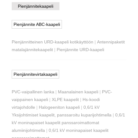
Pienjännitekaapeli
Pienjännite ABC-kaapeli
Pienjännitteinen URD-kaapeli kotikäyttöön
|
Antennipaketit
matalajännitekaapelit
|
Pienjännite URD-kaapeli
Pienjännitevirtakaapeli
PVC-vaipallinen lanka
|
Maanalainen kaapeli
|
PVC-
vaippainen kaapeli
|
XLPE kaapelit
|
Hs-koodi
virtajohdolle
|
Halogeeniton kaapeli
|
0,6/1 kV
Yksijohtimiset kaapelit, panssaroitu kuparijohtimella
|
0,6/1
kV moninapaiset kaapelit panssaroimattomat
alumiinijohtimella
|
0,6/1 kV moninapaiset kaapelit