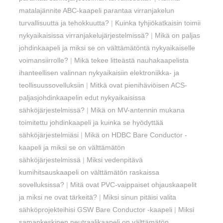
matalajännite ABC-kaapeli parantaa virranjakelun
turvallisuutta ja tehokkuutta?
|
Kuinka tyhjiökatkaisin toimii
nykyaikaisissa virranjakelujärjestelmissä?
|
Mikä on paljas
johdinkaapeli ja miksi se on välttämätöntä nykyaikaiselle
voimansiirrolle?
|
Mikä tekee litteästä nauhakaapelista
ihanteellisen valinnan nykyaikaisiin elektroniikka- ja
teollisuussovelluksiin
|
Mitkä ovat pienihäviöisen ACS-
paljasjohdinkaapelin edut nykyaikaisissa
sähköjärjestelmissä?
|
Mikä on MV-antennin mukana
toimitettu johdinkaapeli ja kuinka se hyödyttää
sähköjärjestelmiäsi
|
Mikä on HDBC Bare Conductor -
kaapeli ja miksi se on välttämätön
sähköjärjestelmissä
|
Miksi vedenpitävä
kumihitsauskaapeli on välttämätön raskaissa
sovelluksissa?
|
Mitä ovat PVC-vaippaiset ohjauskaapelit
ja miksi ne ovat tärkeitä?
|
Miksi sinun pitäisi valita
sähköprojekteihisi GSW Bare Conductor -kaapeli
|
Miksi
samankeskinen neutraalikaapeli on välttämätön