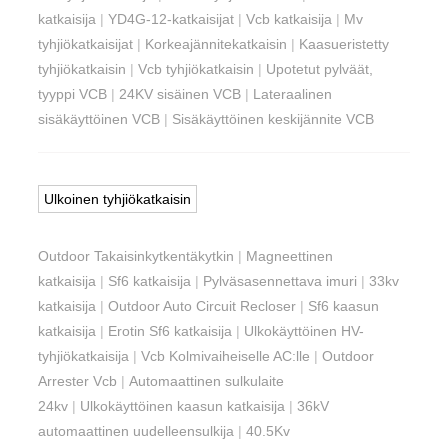
katkaisija
|
YD4G-12-katkaisijat
|
Vcb katkaisija
|
Mv
tyhjiökatkaisijat
|
Korkeajännitekatkaisin
|
Kaasueristetty
tyhjiökatkaisin
|
Vcb tyhjiökatkaisin
|
Upotetut pylväät,
tyyppi VCB
|
24KV sisäinen VCB
|
Lateraalinen
sisäkäyttöinen VCB
|
Sisäkäyttöinen keskijännite VCB
Ulkoinen tyhjiökatkaisin
Outdoor Takaisinkytkentäkytkin
|
Magneettinen
katkaisija
|
Sf6 katkaisija
|
Pylväsasennettava imuri
|
33kv
katkaisija
|
Outdoor Auto Circuit Recloser
|
Sf6 kaasun
katkaisija
|
Erotin Sf6 katkaisija
|
Ulkokäyttöinen HV-
tyhjiökatkaisija
|
Vcb Kolmivaiheiselle AC:lle
|
Outdoor
Arrester Vcb
|
Automaattinen sulkulaite
24kv
|
Ulkokäyttöinen kaasun katkaisija
|
36kV
automaattinen uudelleensulkija
|
40.5Kv