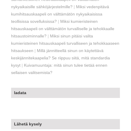
nykyaikaisille sähköjärjestelmille?
|
Miksi vedenpitävä
kumihitsauskaapeli on välttämätön nykyaikaisissa
teollisissa sovelluksissa?
|
Miksi kumieristeinen
hitsauskaapeli on välttämätön turvalliselle ja tehokkaalle
hitsaustoiminnalle?
|
Miksi sinun pitäisi valita
kumieristeinen hitsauskaapeli turvalliseen ja tehokkaaseen
hitsaukseen
|
Millä jännitteellä sinun on käytettävä
keskijännitekaapelia? Se riippuu siitä, mitä standardia
kysyt
|
Kuivamuuntaja: mitä sinun tulee tietää ennen
sellaisen valitsemista?
ladata
Lähetä kysely