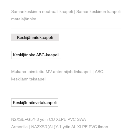
Samankeskinen neutraali kaapeli
|
Samankeskinen kaapeli
matalajännite
Keskijännitekaapeli
Keskijännite ABC-kaapeli
Mukana toimitettu MV-antennijohdinkaapeli
|
ABC-
keskijännitekaapeli
Keskijännitevirtakaapeli
N2XSEFGbY-3 ydin CU XLPE PVC SWA
Armorilla
|
NA2XSR(AL)Y-1 ydin AL XLPE PVC ilman