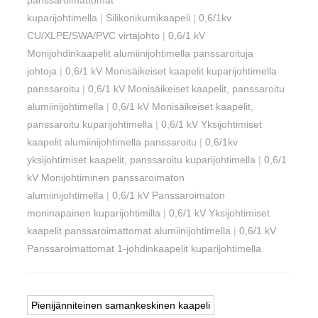
panssaroimattomat
kuparijohtimella
|
Silikonikumikaapeli
|
0,6/1kv
CU/XLPE/SWA/PVC virtajohto
|
0,6/1 kV
Monijohdinkaapelit alumiinijohtimella panssaroituja
johtoja
|
0,6/1 kV Monisäikeiset kaapelit kuparijohtimella
panssaroitu
|
0,6/1 kV Monisäikeiset kaapelit, panssaroitu
alumiinijohtimella
|
0,6/1 kV Monisäikeiset kaapelit,
panssaroitu kuparijohtimella
|
0,6/1 kV Yksijohtimiset
kaapelit alumiinijohtimella panssaroitu
|
0,6/1kv
yksijohtimiset kaapelit, panssaroitu kuparijohtimella
|
0,6/1
kV Monijohtiminen panssaroimaton
alumiinijohtimella
|
0,6/1 kV Panssaroimaton
moninapainen kuparijohtimilla
|
0,6/1 kV Yksijohtimiset
kaapelit panssaroimattomat alumiinijohtimella
|
0,6/1 kV
Panssaroimattomat 1-johdinkaapelit kuparijohtimella
Pienijänniteinen samankeskinen kaapeli