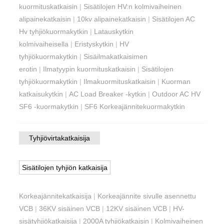
kuormituskatkaisin
|
Sisätilojen HV:n kolmivaiheinen
alipainekatkaisin
|
10kv alipainekatkaisin
|
Sisätilojen AC
Hv tyhjiökuormakytkin
|
Latauskytkin
kolmivaiheisella
|
Eristyskytkin
|
HV
tyhjiökuormakytkin
|
Sisäilmakatkaisimen
erotin
|
Ilmatyypin kuormituskatkaisin
|
Sisätilojen
tyhjiökuormakytkin
|
Ilmakuormituskatkaisin
|
Kuorman
katkaisukytkin
|
AC Load Breaker -kytkin
|
Outdoor AC HV
SF6 -kuormakytkin
|
SF6 Korkeajännitekuormakytkin
Tyhjiövirtakatkaisija
Sisätilojen tyhjiön katkaisija
Korkeajännitekatkaisija
|
Korkeajännite sivulle asennettu
VCB
|
36KV sisäinen VCB
|
12KV sisäinen VCB
|
HV-
sisätyhjiökatkaisija
|
2000A tyhjiökatkaisin
|
Kolmivaiheinen