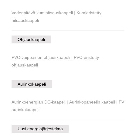
Vedenpitävä kumihitsauskaapeli
|
Kumieristetty
hitsauskaapeli
Ohjauskaapeli
PVC-vaippainen ohjauskaapeli
|
PVC-eristetty
ohjauskaapeli
Aurinkokaapeli
Aurinkoenergian DC-kaapeli
|
Aurinkopaneelin kaapeli
|
PV
aurinkokaapeli
Uusi energiajärjestelmä