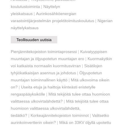
koulutustoiminta
|
Näyttelyn
yleiskatsaus
|
Aurinkosähköenergian
varastointijärjestelmän projektitoimituskoulutus
|
Nigerian
näyttelykatsaus
Teollisuuden uutisia
Pienjännitekojeiston toimintaprosessi
|
Kuivatyyppisen
muuntajan ja öljyupotetun muuntajan ero
|
Kuormakytkin
voi katkaista normaalin kuormitusvirran
|
Sisätilojen
tyhjiökatkaisijan asennus ja johdotus
|
Öljyupotetun
muuntajan toiminnallinen käyttö
|
Mitä ulkovoima oikein
on?
|
Useita etuja ja haittoja kiinteästi eristetylle
rengaspääyksikölle
|
Mitä tekijöitä tulee ottaa huomioon
valittaessa ulkovirtalähdettä?
|
Mitä tekijöitä tulee ottaa
huomioon valittaessa ulkovirtalähdettä,
tiedätkö?
|
Korkeajännitekojeiston toiminnot
|
Valitsetko
aurinkoinvertterin oikein?
|
Mikä on 33KV öljyllä upotettu