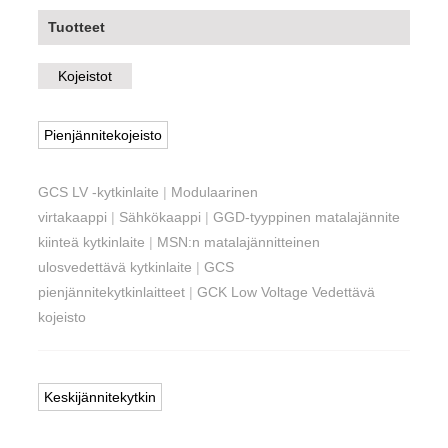
Tuotteet
Kojeistot
Pienjännitekojeisto
GCS LV -kytkinlaite
|
Modulaarinen
virtakaappi
|
Sähkökaappi
|
GGD-tyyppinen matalajännite
kiinteä kytkinlaite
|
MSN:n matalajännitteinen
ulosvedettävä kytkinlaite
|
GCS
pienjännitekytkinlaitteet
|
GCK Low Voltage Vedettävä
kojeisto
Keskijännitekytkin