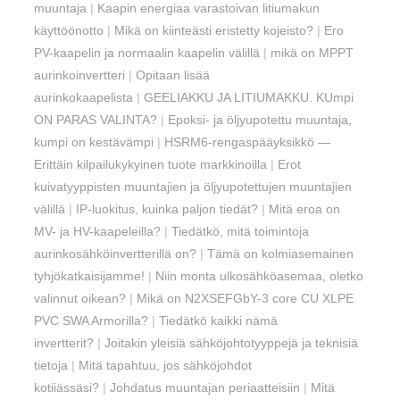
muuntaja
|
Kaapin energiaa varastoivan litiumakun
käyttöönotto
|
Mikä on kiinteästi eristetty kojeisto?
|
Ero
PV-kaapelin ja normaalin kaapelin välillä
|
mikä on MPPT
aurinkoinvertteri
|
Opitaan lisää
aurinkokaapelista
|
GEELIAKKU JA LITIUMAKKU. KUmpi
ON PARAS VALINTA?
|
Epoksi- ja öljyupotettu muuntaja,
kumpi on kestävämpi
|
HSRM6-rengaspääyksikkö —
Erittäin kilpailukykyinen tuote markkinoilla
|
Erot
kuivatyyppisten muuntajien ja öljyupotettujen muuntajien
välillä
|
IP-luokitus, kuinka paljon tiedät?
|
Mitä eroa on
MV- ja HV-kaapeleilla?
|
Tiedätkö, mitä toimintoja
aurinkosähköinvertterillä on?
|
Tämä on kolmiasemainen
tyhjökatkaisijamme!
|
Niin monta ulkosähköasemaa, oletko
valinnut oikean?
|
Mikä on N2XSEFGbY-3 core CU XLPE
PVC SWA Armorilla?
|
Tiedätkö kaikki nämä
invertterit?
|
Joitakin yleisiä sähköjohtotyyppejä ja teknisiä
tietoja
|
Mitä tapahtuu, jos sähköjohdot
kotiiässäsi?
|
Johdatus muuntajan periaatteisiin
|
Mitä