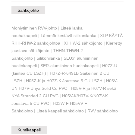
Sähköjohto
Moniytiminen RVV-johto
|
Litteä lanka
nauhakaapeli
|
Lämmönkestävä silikonilanka
|
XLP KÄYTÄ
RHH-RHW-2 sähköjohtoa
|
XHHW-2 sähköjohto
|
Kierretty
joustava sähköjohto
|
THHN-THWN-2
Sähköjohto
|
Silikonilanka
|
SEU:n alumiininen
huoltokaapeli
|
SER-alumiininen huoltokaapeli
|
H07Z-U
(kiinteä CU LSZH)
|
H07Z-R-6491B Säikeinen 2 CU
LSZH
|
H05Z-K ja H07Z-K Joustava 5 CU LSZH
|
H05V-
UN H07V-Unya Solid Cu PVC
|
H05V-R ja H07V-R sekä
NYA Stranded 2 CU PVC
|
H05V-K/H07V-K/N07V-K
Joustava 5 CU PVC
|
H03W-F H05VV-F
Sähköjohto
|
Litteä kaapeli sähköjohto
|
RVV sähköjohto
Kumikaapeli