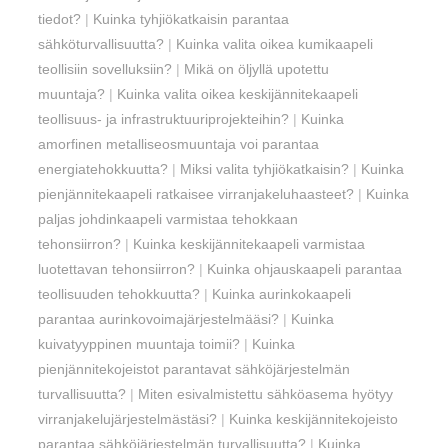
tiedot?
|
Kuinka tyhjiökatkaisin parantaa
sähköturvallisuutta?
|
Kuinka valita oikea kumikaapeli
teollisiin sovelluksiin?
|
Mikä on öljyllä upotettu
muuntaja?
|
Kuinka valita oikea keskijännitekaapeli
teollisuus- ja infrastruktuuriprojekteihin?
|
Kuinka
amorfinen metalliseosmuuntaja voi parantaa
energiatehokkuutta?
|
Miksi valita tyhjiökatkaisin?
|
Kuinka
pienjännitekaapeli ratkaisee virranjakeluhaasteet?
|
Kuinka
paljas johdinkaapeli varmistaa tehokkaan
tehonsiirron?
|
Kuinka keskijännitekaapeli varmistaa
luotettavan tehonsiirron?
|
Kuinka ohjauskaapeli parantaa
teollisuuden tehokkuutta?
|
Kuinka aurinkokaapeli
parantaa aurinkovoimajärjestelmääsi?
|
Kuinka
kuivatyyppinen muuntaja toimii?
|
Kuinka
pienjännitekojeistot parantavat sähköjärjestelmän
turvallisuutta?
|
Miten esivalmistettu sähköasema hyötyy
virranjakelujärjestelmästäsi?
|
Kuinka keskijännitekojeisto
parantaa sähköjärjestelmän turvallisuutta?
|
Kuinka