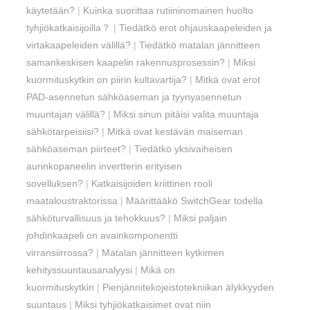
käytetään?
|
Kuinka suorittaa rutiininomainen huolto
tyhjiökatkaisijoilla？
|
Tiedätkö erot ohjauskaapeleiden ja
virtakaapeleiden välillä?
|
Tiedätkö matalan jännitteen
samankeskisen kaapelin rakennusprosessin?
|
Miksi
kuormituskytkin on piirin kultavartija?
|
Mitkä ovat erot
PAD-asennetun sähköaseman ja tyynyasennetun
muuntajan välillä?
|
Miksi sinun pitäisi valita muuntaja
sähkötarpeisiisi?
|
Mitkä ovat kestävän maiseman
sähköaseman piirteet?
|
Tiedätkö yksivaiheisen
aurinkopaneelin invertterin erityisen
sovelluksen?
|
Katkaisijoiden kriittinen rooli
maataloustraktorissa
|
Määrittääkö SwitchGear todella
sähköturvallisuus ja tehokkuus?
|
Miksi paljain
johdinkaapeli on avainkomponentti
virransiirrossa?
|
Matalan jännitteen kytkimen
kehityssuuntausanalyysi
|
Mikä on
kuormituskytkin
|
Pienjännitekojeistotekniikan älykkyyden
suuntaus
|
Miksi tyhjiökatkaisimet ovat niin