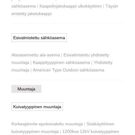
sähköasema
|
Kaapelinjakokaappi ulkokäyttöön
|
Täysin
eristetty jakelukaappi
Esivalmistettu sähköasema
Alasasennettu ala-asema
|
Esivalmistettu yhdistetty
muuntaja
|
Kaappityyppinen sähköasema
|
Yhdistetty
muuntaja
|
American Type Outdoor-sähköasema
Muuntaja
Kuivatyyppinen muuntaja
Korkeajännite epoksivalettu muuntaja
|
Sisäkäyttöinen
kuivatyyppinen muuntaja
|
1200kva 12kV kuivatyyppinen