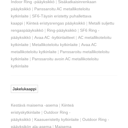
Indoor Ring -pääyksikkö
|
Sisäkatkaisinrenkaan
pääyksikkö
|
Panssaroitu AC metallikoteloitu
kytkinlaite
|
SF6-Täysin eristetty puhallettava
kaappi
|
Kiinteä eristysrengas pääyksikkö
|
Metalli suljettu
rengaspääyksikkö
|
Ring-pääyksikkö
|
SF6 Ring -
pääyksikkö
|
Avaa AC -kytkinlaitteet
|
AC metallikoteloitu
kytkinlaite
|
Metallikoteloitu kytkinlaite
|
Avaa AC
metallikoteloitu kytkinlaite
|
Panssaroitu metallikoteloitu
kytkinlaite
|
Panssaroitu avoin AC metallikoteloitu
kytkinlaite
Jakelukaappi
Kestävä maisema -asema
|
Kiinteä
eristyskytkinlaite
|
Outdoor Ring -
pääyksikkö
|
Kaasueristetty kytkinlaite
|
Outdoor Ring -
pääyksikön ala-asema
|
Maisema