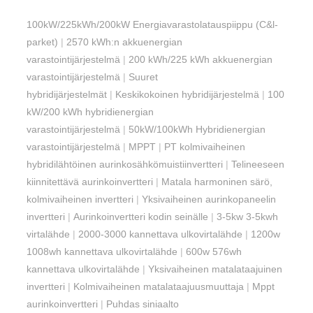
100kW/225kWh/200kW Energiavarastolatauspiippu (C&l-
parket)
|
2570 kWh:n akkuenergian
varastointijärjestelmä
|
200 kWh/225 kWh akkuenergian
varastointijärjestelmä
|
Suuret
hybridijärjestelmät
|
Keskikokoinen hybridijärjestelmä
|
100
kW/200 kWh hybridienergian
varastointijärjestelmä
|
50kW/100kWh Hybridienergian
varastointijärjestelmä
|
MPPT
|
PT kolmivaiheinen
hybridilähtöinen aurinkosähkömuistiinvertteri
|
Telineeseen
kiinnitettävä aurinkoinvertteri
|
Matala harmoninen särö,
kolmivaiheinen invertteri
|
Yksivaiheinen aurinkopaneelin
invertteri
|
Aurinkoinvertteri kodin seinälle
|
3-5kw 3-5kwh
virtalähde
|
2000-3000 kannettava ulkovirtalähde
|
1200w
1008wh kannettava ulkovirtalähde
|
600w 576wh
kannettava ulkovirtalähde
|
Yksivaiheinen matalataajuinen
invertteri
|
Kolmivaiheinen matalataajuusmuuttaja
|
Mppt
aurinkoinvertteri
|
Puhdas siniaalto