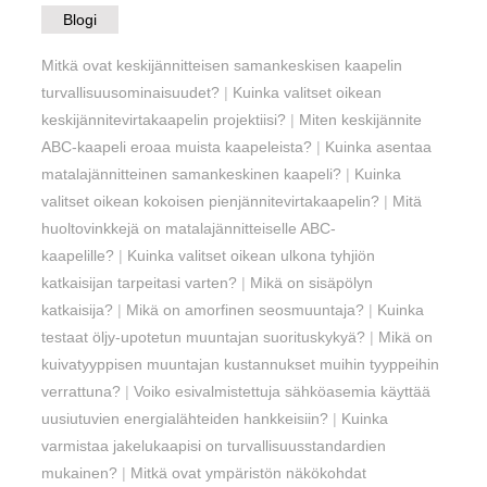
Blogi
Mitkä ovat keskijännitteisen samankeskisen kaapelin
turvallisuusominaisuudet?
|
Kuinka valitset oikean
keskijännitevirtakaapelin projektiisi?
|
Miten keskijännite
ABC-kaapeli eroaa muista kaapeleista?
|
Kuinka asentaa
matalajännitteinen samankeskinen kaapeli?
|
Kuinka
valitset oikean kokoisen pienjännitevirtakaapelin?
|
Mitä
huoltovinkkejä on matalajännitteiselle ABC-
kaapelille?
|
Kuinka valitset oikean ulkona tyhjiön
katkaisijan tarpeitasi varten?
|
Mikä on sisäpölyn
katkaisija?
|
Mikä on amorfinen seosmuuntaja?
|
Kuinka
testaat öljy-upotetun muuntajan suorituskykyä?
|
Mikä on
kuivatyyppisen muuntajan kustannukset muihin tyyppeihin
verrattuna?
|
Voiko esivalmistettuja sähköasemia käyttää
uusiutuvien energialähteiden hankkeisiin?
|
Kuinka
varmistaa jakelukaapisi on turvallisuusstandardien
mukainen?
|
Mitkä ovat ympäristön näkökohdat