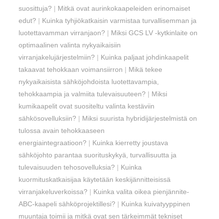
suosittuja?
|
Mitkä ovat aurinkokaapeleiden erinomaiset
edut?
|
Kuinka tyhjiökatkaisin varmistaa turvallisemman ja
luotettavamman virranjaon?
|
Miksi GCS LV -kytkinlaite on
optimaalinen valinta nykyaikaisiin
virranjakelujärjestelmiin?
|
Kuinka paljaat johdinkaapelit
takaavat tehokkaan voimansiirron
|
Mikä tekee
nykyaikaisista sähköjohdoista luotettavampia,
tehokkaampia ja valmiita tulevaisuuteen?
|
Miksi
kumikaapelit ovat suositeltu valinta kestäviin
sähkösovelluksiin?
|
Miksi suurista hybridijärjestelmistä on
tulossa avain tehokkaaseen
energiaintegraatioon?
|
Kuinka kierretty joustava
sähköjohto parantaa suorituskykyä, turvallisuutta ja
tulevaisuuden tehosovelluksia?
|
Kuinka
kuormituskatkaisijaa käytetään keskijännitteisissä
virranjakeluverkoissa?
|
Kuinka valita oikea pienjännite-
ABC-kaapeli sähköprojektillesi?
|
Kuinka kuivatyyppinen
muuntaja toimii ja mitkä ovat sen tärkeimmät tekniset