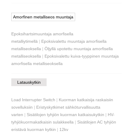
Amorfinen metalliseos muuntaja
Epoksihartsimuuntaja amorfisella
metalliytimellä
|
Epoksivalettu muuntaja amorfisella
metalliseoksella
|
Öljyllä upotettu muuntaja amorfisella
metalliseoksella
|
Epoksivalettu kuiva-tyyppinen muuntaja
amorfisella metalliseoksella
Latauskytkin
Load Interrupter Switch
|
Kuorman katkaisija raskaisiin
sovelluksiin
|
Eristyskytkimet sähköturvallisuutta
varten
|
Sisätilojen tyhjiön kuorman katkaisukytkin
|
HV-
tyhjiökuormakatkaisin sulakkeella
|
Sisätilojen AC tyhjiön
eristävä kuorman kytkin
|
12kv