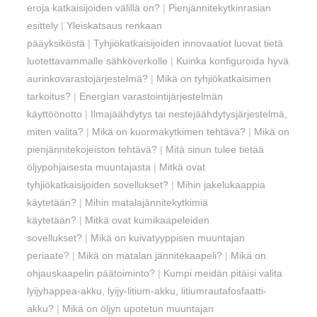
eroja katkaisijoiden välillä on?
|
Pienjännitekytkinrasian
esittely
|
Yleiskatsaus renkaan
pääyksiköstä
|
Tyhjiökatkaisijoiden innovaatiot luovat tietä
luotettavammalle sähköverkolle
|
Kuinka konfiguroida hyvä
aurinkovarastojärjestelmä?
|
Mikä on tyhjiökatkaisimen
tarkoitus?
|
Energian varastointijärjestelmän
käyttöönotto
|
Ilmajäähdytys tai nestejäähdytysjärjestelmä,
miten valita?
|
Mikä on kuormakytkimen tehtävä?
|
Mikä on
pienjännitekojeiston tehtävä?
|
Mitä sinun tulee tietää
öljypohjaisesta muuntajasta
|
Mitkä ovat
tyhjiökatkaisijoiden sovellukset?
|
Mihin jakelukaappia
käytetään?
|
Mihin matalajännitekytkimiä
käytetään?
|
Mitkä ovat kumikaapeleiden
sovellukset?
|
Mikä on kuivatyyppisen muuntajan
periaate?
|
Mikä on matalan jännitekaapeli?
|
Mikä on
ohjauskaapelin päätoiminto?
|
Kumpi meidän pitäisi valita
lyijyhappea-akku, lyijy-litium-akku, litiumrautafosfaatti-
akku?
|
Mikä on öljyn upotetun muuntajan