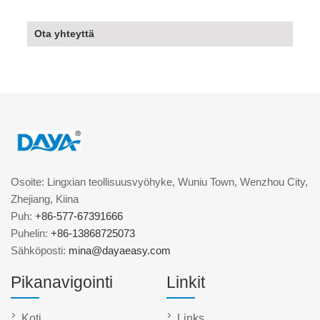
Ota yhteyttä
Osoite: Lingxian teollisuusvyöhyke, Wuniu Town, Wenzhou City,
Zhejiang, Kiina
Puh:
+86-577-67391666
Puhelin:
+86-13868725073
Sähköposti:
mina@dayaeasy.com
Pikanavigointi
Linkit
Koti
Links