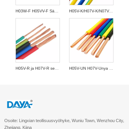
H03W-F H05VV-F Sähköjohto
H05V-K/H07V-K/N07V-K Joustava 5 CU PVC
H05V-R ja H07V-R sekä NYA Stranded 2 CU PVC
H05V-UN H07V-Unya Solid Cu PVC
Osoite: Lingxian teollisuusvyöhyke, Wuniu Town, Wenzhou City,
Zhejiang, Kiina