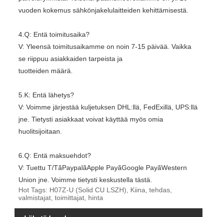
vuoden kokemus sähkönjakelulaitteiden kehittämisestä.
4.Q: Entä toimitusaika?
V: Yleensä toimitusaikamme on noin 7-15 päivää. Vaikka
se riippuu asiakkaiden tarpeista ja
tuotteiden määrä.
5.K: Entä lähetys?
V: Voimme järjestää kuljetuksen DHL:llä, FedExillä, UPS:llä
jne. Tietysti asiakkaat voivat käyttää myös omia
huolitsijoitaan.
6.Q: Entä maksuehdot?
V: Tuettu T/TãPaypalãApple PayãGoogle PayãWestern
Union jne. Voimme tietysti keskustella tästä.
Hot Tags: H07Z-U (Solid CU LSZH), Kiina, tehdas,
valmistajat, toimittajat, hinta