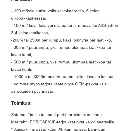
--100 m/kela kutistuvalla kalvokääreellä, 6 kelaa
ulkopakkauksessa.
- 100 m / kela, kela voi olla paperia, muovia tai ABS, sitten
3-4 kelaa laatikossa,
-200m tai 250m per rumpu, kaksi tynnyriä per laatikko,
- 305 m / puurumpu, yksi rumpu ulompaa laatikkoa tai
lavaa kohti,
- 500 m / puurumpu, yksi rumpu ulompaa laatikkoa tai
lavaa kohti,
--1000m tai 3000m puinen rumpu, sitten lavojen lastaus.
* Voimme myös tarjota räätälöityjä OEM-pakkauksia
asiakkaiden pyynnöstä.
Toimitus:
Satama: Tianjin tai muut portit tarpeidesi mukaan.
Merirahti: FOB/C&F/CIF-tarjoukset ovat kaikki saatavilla.
* Joissakin maissa, kuten Afrikan maissa, Lähi-idän