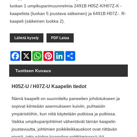
luokan 1 umpikuparimuunnelmia 2491B H05Z-K/H07Z-K -
kaapelista (luokan 5 joustava säikeinen) ja 6491B H07Z-. R-
kaapeli (säikeinen luokka 2).
Lähetä kysely
PDF Lataa
Facebook
X
WhatsApp
Pinterest
LinkedIn
Share
Tuotteen Kuvaus
H05Z-U / H07Z-U Kaapelin tiedot
Nämä kaapelit on suunniteltu paneelien johdotukseen ja
sopivat kiinteään asennukseen kuiviin, puhtaisiin
ympäristöihin, kun niitä käytetään putkissa ja putkissa.
Vaikka umpikuparijohtimet vähentävät tämän kaapelin
joustavuutta, johtimien poikkileikkauskoot ovat riittävän
pieniä, jotta näiden kaapelien reitittämisessä jää