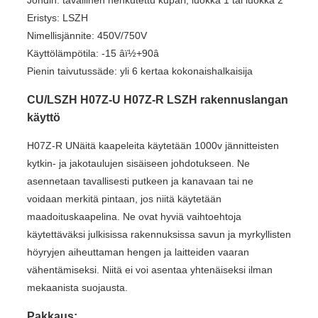
Johdin: tavallinen hehkutettu kupari, luokka 1 tai luokka 2
Eristys: LSZH
Nimellisjännite: 450V/750V
Käyttölämpötila: -15 âï½+90â
Pienin taivutussäde: yli 6 kertaa kokonaishalkaisija
CU/LSZH H07Z-U H07Z-R LSZH rakennuslangan
käyttö
H07Z-R UNäitä kaapeleita käytetään 1000v jännitteisten
kytkin- ja jakotaulujen sisäiseen johdotukseen. Ne
asennetaan tavallisesti putkeen ja kanavaan tai ne
voidaan merkitä pintaan, jos niitä käytetään
maadoituskaapelina. Ne ovat hyviä vaihtoehtoja
käytettäväksi julkisissa rakennuksissa savun ja myrkyllisten
höyryjen aiheuttaman hengen ja laitteiden vaaran
vähentämiseksi. Niitä ei voi asentaa yhtenäiseksi ilman
mekaanista suojausta.
Pakkaus: