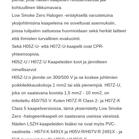
kohtuullinen liikkumavara.
Low Smoke Zero Halogen -eristyksellä varustetuina
yksijohtimisina kaapeleina ne soveltuvat asennuksiin,
joissa tulipalon sattuessa huomioidaan sekä herkät laitteet
että ihmisten turvallinen evakuointi.
Sekä H05Z-U- että H07Z-U-kaapelit ovat CPR-
yhteensopivia.
H05Z-U / H07Z-U Kaapeleiden koot ja jännitteen
nimellisarvot
H05Z-U:n jännite on 300/500 V ja se koskee johtimien
poikkileikkauskokoja 1 mm2 tai sitä pienempiä. H07Z-U,
joka on saatavana kooista 1,5 mm2 - 10 mm2, on
mitoitettu 450/750 V. Kuten H07Z-R Class 2- ja H07Z-K
Class 5 kaapeliversioissa, tämä yksieristetty Low Smoke
Zero -halogeenikaapeli on saatavana useissa väreissä.
Näiden LSZH-kaapeleiden lisäksi ne ovat myös PVC-
vastineita - H07V-K 6491X ja H05V-R/H07V-R 2491X - ja