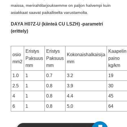
maissa, merirahtitarjouksemme on paljon halvempi kuin
asiakkaat saavat paikalliselta varustamolta.
DAYA H07Z-U (kiinteä CU LSZH) -parametri
(erittely)
Eristys
Eristys
Kaapelin
osio
Kokonaishalkaisija
Paksuus
Paksuus
paino
mm2
mm
mm
mm
kg/km
1.0
1
0.7
3.2
19
2.5
1
0.8
3.9
30
4
1
0.8
4.4
45
6
1
0.8
5.0
64