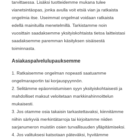
tarvittaessa. Lisäksi tuotteidemme mukana tulee
vianetsintäopas, jonka avulla voit etsiä vian ja ratkaista
ongelmia itse. Useimmat ongelmat voidaan ratkaista
edellä mainituilla menetelmillä. Tarkistamme noin
vuosittain saadaksemme yksityiskohtaista tietoa laitteistasi
saadaksemme paremman käsityksen sisäisestä
toiminnasta.
Asiakaspalvelulupauksemme
1. Ratkaisemme ongelman nopeasti saatuamme
ongelmaraportin tai korjauspyynnön.
2. Selitämme epäonnistumisen syyn yksityiskohtaisesti ja
mahdolliset maksut veloitetaan markkinahinnoittelun
mukaisesti.
3. Jos otamme osia takaisin tarkastettavaksi, kiinnitämme
niihin särkyviä merkintätarroja tai kirjoitamme niiden
sarjanumeron muistiin osien turvallisuuden ylläpitämiseksi.
4. Jos valituksesi katsotaan päteväksi, hyvitämme