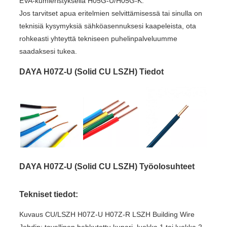
EVA-kumieristyksellä H05G-U/H05G-K.
Jos tarvitset apua eritelmien selvittämisessä tai sinulla on
teknisiä kysymyksiä sähköasennuksesi kaapeleista, ota
rohkeasti yhteyttä tekniseen puhelinpalveluumme
saadaksesi tukea.
DAYA H07Z-U (Solid CU LSZH) Tiedot
DAYA H07Z-U (Solid CU LSZH) Työolosuhteet
Tekniset tiedot:
Kuvaus CU/LSZH H07Z-U H07Z-R LSZH Building Wire