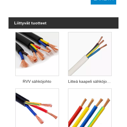
Liittyvät tuotteet
RVV sähköjohto
Litteä kaapeli sähköjohto