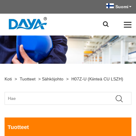
Suomi
Koti
>
Tuotteet
>
Sähköjohto
>
H07Z-U (kiinteä CU LSZH)
Tuotteet