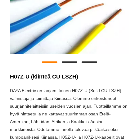
H07Z-U (kiinteä CU LSZH)
DAYA Electric on laajamittainen H07Z-U (Solid CU LSZH)
valmistaja ja toimittaja Kiinassa. Olemme erikoistuneet
suurjännitelaitteisiin useiden vuosien ajan. Tuotteillamme on
hyvä hintaetu ja ne kattavat suurimman osan Etelä-
Amerikan, Lähi-idän, Afrikan ja Kaakkois-Aasian
markkinoista. Odotamme innolla tulevaa pitkäaikaiseksi
kumppaniksesi Kiinassa. H05Z-U- ja H07Z-U-kaapelit ovat