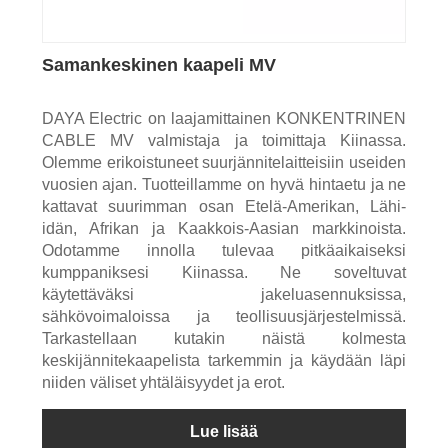
Samankeskinen kaapeli MV
DAYA Electric on laajamittainen KONKENTRINEN
CABLE MV valmistaja ja toimittaja Kiinassa.
Olemme erikoistuneet suurjännitelaitteisiin useiden
vuosien ajan. Tuotteillamme on hyvä hintaetu ja ne
kattavat suurimman osan Etelä-Amerikan, Lähi-
idän, Afrikan ja Kaakkois-Aasian markkinoista.
Odotamme innolla tulevaa pitkäaikaiseksi
kumppaniksesi Kiinassa. Ne soveltuvat
käytettäväksi jakeluasennuksissa,
sähkövoimaloissa ja teollisuusjärjestelmissä.
Tarkastellaan kutakin näistä kolmesta
keskijännitekaapelista tarkemmin ja käydään läpi
niiden väliset yhtäläisyydet ja erot.
Lue lisää