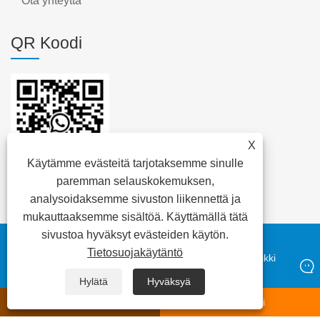
Ota yhteyttä
QR Koodi
X
Käytämme evästeitä tarjotaksemme sinulle
paremman selauskokemuksen,
analysoidaksemme sivuston liikennettä ja
mukauttaaksemme sisältöä. Käyttämällä tätä
sivustoa hyväksyt evästeiden käytön.
Copyright © 2023 Daya Electric Group Easy Co., Ltd. -
Tietosuojakäytäntö
Tyhjiökatkaisinta, muuntaja, matalan jännitekaapeli - Kaikki
oikeudet pidätetään
Hylätä
Hyväksyä
whatsapp
Sähköposti