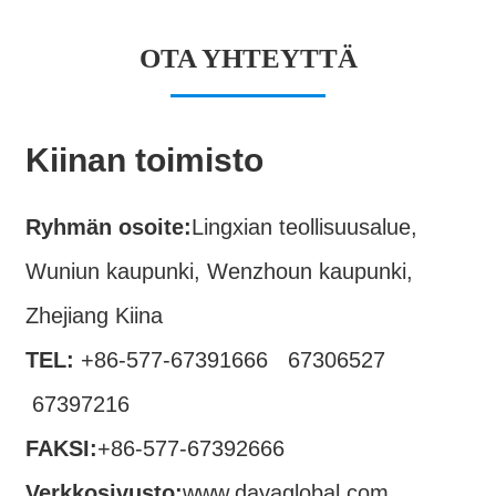
OTA YHTEYTTÄ
Kiinan toimisto
Ryhmän osoite:
Lingxian teollisuusalue,
Wuniun kaupunki, Wenzhoun kaupunki,
Zhejiang Kiina
TEL:
+86-577-67391666
67306527
67397216
FAKSI:
+86-577-67392666
Verkkosivusto:
www.dayaglobal.com