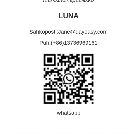
Markkinointipäällikkö
LUNA
Sähköposti:
Jane@dayeasy.com
Puh:
(+86)13736969161
whatsapp