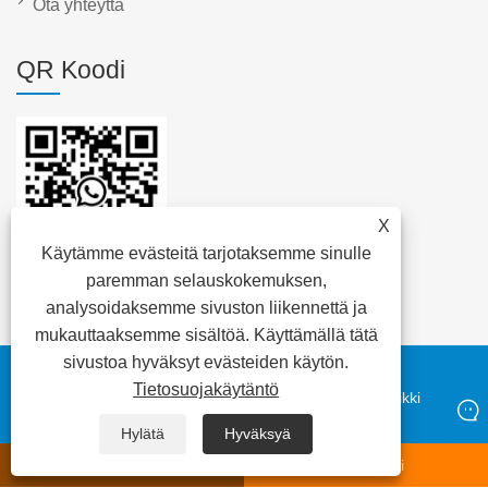
Ota yhteyttä
QR Koodi
X
Käytämme evästeitä tarjotaksemme sinulle
paremman selauskokemuksen,
analysoidaksemme sivuston liikennettä ja
mukauttaaksemme sisältöä. Käyttämällä tätä
sivustoa hyväksyt evästeiden käytön.
Copyright © 2023 Daya Electric Group Easy Co., Ltd. -
Tietosuojakäytäntö
Tyhjiökatkaisinta, muuntaja, matalan jännitekaapeli - Kaikki
oikeudet pidätetään
Hylätä
Hyväksyä
whatsapp
Sähköposti