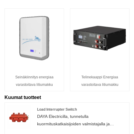
Seinäkiinnitys energiaa
Telinekaappi Energiaa
varastoitava litiumakku
varastoitava litiumakku
Kuumat tuotteet
Load Interrupter Switch
DAYA Electricilla, tunnetulla
kuormituskatkaisijoiden valmistajalla ja
toimittajalla Kiinassa, on pitkäaikainen