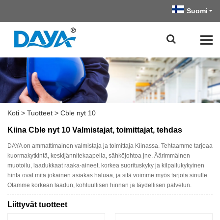
Suomi
Koti
>
Tuotteet
>
Cble nyt 10
Kiina Cble nyt 10 Valmistajat, toimittajat, tehdas
DAYA on ammattimainen valmistaja ja toimittaja Kiinassa. Tehtaamme tarjoaa
kuormakytkintä, keskijännitekaapelia, sähköjohtoa jne. Äärimmäinen
muotoilu, laadukkaat raaka-aineet, korkea suorituskyky ja kilpailukykyinen
hinta ovat mitä jokainen asiakas haluaa, ja sitä voimme myös tarjota sinulle.
Otamme korkean laadun, kohtuullisen hinnan ja täydellisen palvelun.
Liittyvät tuotteet