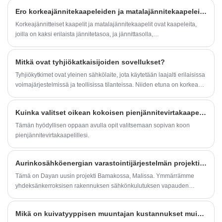
teollisuus ja voimalaitokset, on tiukat
optimoinnissa.
Ero korkeajännitekaapeleiden ja matalajännitekaapeleiden ja niiden käyttöskenaarioiden välillä
vaatimukset kojeistoille. Näitä ovat
Korkeajännitteiset kaapelit ja matalajännitekaapelit ovat kaapeleita,
luotettavuus, käyttäjäystävällisyys ja
joilla on kaksi erilaista jännitetasoa, ja jännittasolla,
kustannustehokkuus. Siemens, jolla on kattava
johtimemateriaalissa, eristysmateriaalissa, käytössä ja rakenteessa on
ilmeisiä eroja.
valikoima katkaisija- ja kytkinjärjestelmiä
Mitkä ovat tyhjiökatkaisijoiden sovellukset?
keskijännitteelle, on asettanut tämän alan
Tyhjiökytkimet ovat yleinen sähkölaite, jota käytetään laajalti erilaisissa
luotettavien ja tehokkaiden ratkaisujen
voimajärjestelmissä ja teollisissa tilanteissa. Niiden etuna on korkea
mittapuun.
luotettavuus, helppokäyttöisyys ja pitkä käyttöikä, mikä tarjoaa
luotettavamman ja turvallisemman suojan eri teollisuudenalojen
Kuinka valitset oikean kokoisen pienjännitevirtakaapelin?
sähkölaitteille.
Tämän hyödyllisen oppaan avulla opit valitsemaan sopivan koon
pienjännitevirtakaapelillesi.
Aurinkosähköenergian varastointijärjestelmän projektitoimituskoulutus
Tämä on Dayan uusin projekti Bamakossa, Malissa. Ymmärrämme
yhdeksänkerroksisen rakennuksen sähkönkulutuksen vapauden
aurinkopaneelien, aurinkolatauskattojen, sähköautojen latauspaalujen
avulla. Ja 1,7 MWH:n energiavarastojärjestelmä voisi tuoda kaiken
Mikä on kuivatyyppisen muuntajan kustannukset muihin tyyppeihin verrattuna?
tämän rakennuksen sähkön. Käytämme 3 viikkoa sähköjärjestelmän